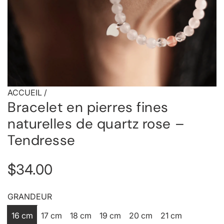
ACCUEIL
/
Bracelet en pierres fines
naturelles de quartz rose –
Tendresse
P
$34.00
r
GRANDEUR
i
16 cm
17 cm
18 cm
19 cm
20 cm
21 cm