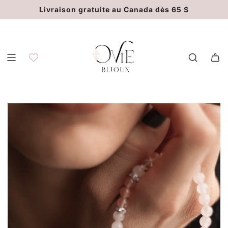
P
Livraison gratuite au Canada dès 65 $
a
s
s
e
r
a
u
c
o
n
t
e
n
u