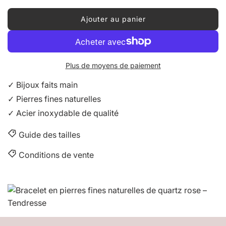
Ajouter au panier
C
h
a
r
Plus de moyens de paiement
g
e
✓ Bijoux faits main
m
✓ Pierres fines naturelles
e
✓ Acier inoxydable de qualité
n
t
Guide des tailles
e
n
Conditions de vente
c
o
u
r
s
…